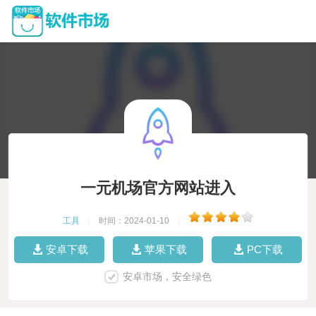
一元机场官方网站进入
工具
|
时间：2024-01-10
|
安卓下载
苹果下载
PC下载
安卓市场，安全绿色