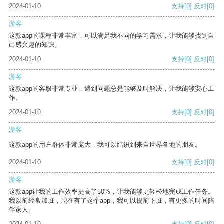
2024-01-10
支持
[0]
反对
[0]
游客
这款app的课程非常丰富，可以满足我不同的学习需求，让我能够找到自
己感兴趣的知识。
2024-01-10
支持
[0]
反对
[0]
游客
这款app的客服非常专业，遇到问题总是能够及时解决，让我能够安心工
作。
2024-01-10
支持
[0]
反对
[0]
游客
这款app的用户群体非常庞大，我可以结识到来自世界各地的朋友。
2024-01-10
支持
[0]
反对
[0]
游客
这款app让我的工作效率提高了50%，让我能够更轻松地完成工作任务。
我以前经常加班，现在有了这个app，我可以提前下班，有更多的时间陪
伴家人。