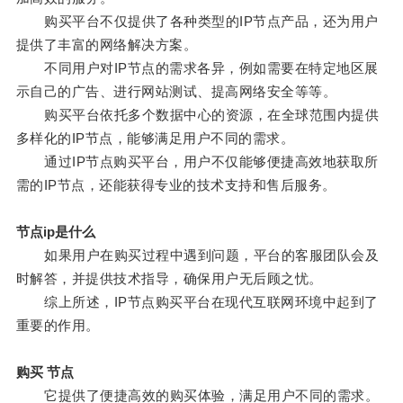
购买平台不仅提供了各种类型的IP节点产品，还为用户
提供了丰富的网络解决方案。
不同用户对IP节点的需求各异，例如需要在特定地区展
示自己的广告、进行网站测试、提高网络安全等等。
购买平台依托多个数据中心的资源，在全球范围内提供
多样化的IP节点，能够满足用户不同的需求。
通过IP节点购买平台，用户不仅能够便捷高效地获取所
需的IP节点，还能获得专业的技术支持和售后服务。
节点ip是什么
如果用户在购买过程中遇到问题，平台的客服团队会及
时解答，并提供技术指导，确保用户无后顾之忧。
综上所述，IP节点购买平台在现代互联网环境中起到了
重要的作用。
购买 节点
它提供了便捷高效的购买体验，满足用户不同的需求。