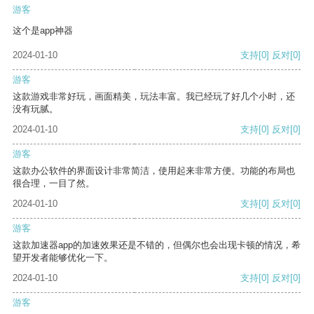
游客
这个是app神器
2024-01-10
支持
[0]
反对
[0]
游客
这款游戏非常好玩，画面精美，玩法丰富。我已经玩了好几个小时，还
没有玩腻。
2024-01-10
支持
[0]
反对
[0]
游客
这款办公软件的界面设计非常简洁，使用起来非常方便。功能的布局也
很合理，一目了然。
2024-01-10
支持
[0]
反对
[0]
游客
这款加速器app的加速效果还是不错的，但偶尔也会出现卡顿的情况，希
望开发者能够优化一下。
2024-01-10
支持
[0]
反对
[0]
游客