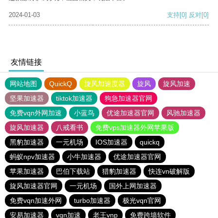
2024-01-03
支持
[0]
反对
[0]
友情链接
网站地图
QuickQ
旋风加速度器
旋风
旋风加速
坚果加速器
tiktok加速器
狗急加速器官网
免费vqn外网加速
小蓝鸟
优途加速器官网
风驰加速器
旋风加速器
八戒看书
免费vps加速器外网苹果版
黑豹加速器
一元机场
IOS加速器
quickq
蚂蚁npv加速器
小牛加速器
优途加速器官网
苹果加速器
巴伯下载站
猎豹加速器
快连vn破解版
旋风加速器官网
一元机场
国外上网加速器
免费vqn加速外网
turbo加速器
极光vqn官网
安易加速器
vqn加速
老王vnp
免费跨墙软件