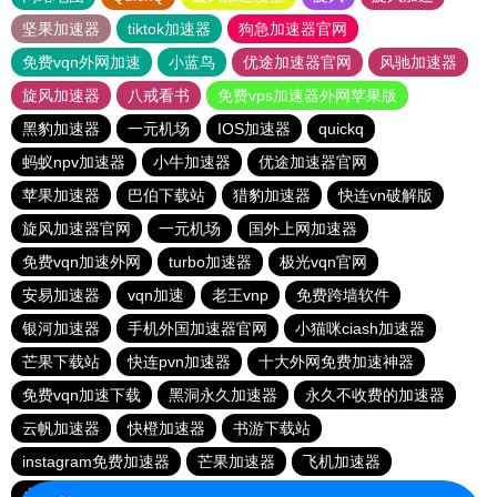
坚果加速器
tiktok加速器
狗急加速器官网
免费vqn外网加速
小蓝鸟
优途加速器官网
风驰加速器
旋风加速器
八戒看书
免费vps加速器外网苹果版
黑豹加速器
一元机场
IOS加速器
quickq
蚂蚁npv加速器
小牛加速器
优途加速器官网
苹果加速器
巴伯下载站
猎豹加速器
快连vn破解版
旋风加速器官网
一元机场
国外上网加速器
免费vqn加速外网
turbo加速器
极光vqn官网
安易加速器
vqn加速
老王vnp
免费跨墙软件
银河加速器
手机外国加速器官网
小猫咪ciash加速器
芒果下载站
快连pvn加速器
十大外网免费加速神器
免费vqn加速下载
黑洞永久加速器
永久不收费的加速器
云帆加速器
快橙加速器
书游下载站
instagram免费加速器
芒果加速器
飞机加速器
火箭加速器
夏时加速器
quickq
186下载站