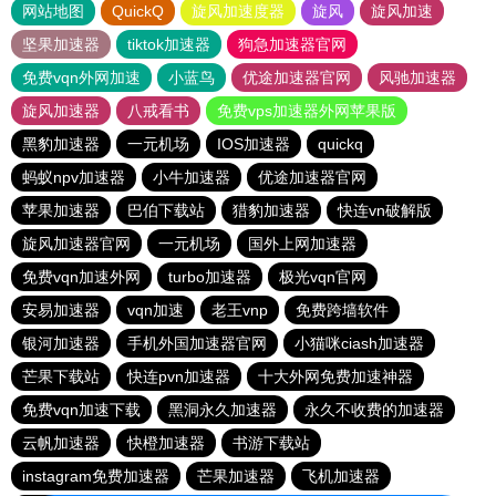
网站地图
QuickQ
旋风加速度器
旋风
旋风加速
坚果加速器
tiktok加速器
狗急加速器官网
免费vqn外网加速
小蓝鸟
优途加速器官网
风驰加速器
旋风加速器
八戒看书
免费vps加速器外网苹果版
黑豹加速器
一元机场
IOS加速器
quickq
蚂蚁npv加速器
小牛加速器
优途加速器官网
苹果加速器
巴伯下载站
猎豹加速器
快连vn破解版
旋风加速器官网
一元机场
国外上网加速器
免费vqn加速外网
turbo加速器
极光vqn官网
安易加速器
vqn加速
老王vnp
免费跨墙软件
银河加速器
手机外国加速器官网
小猫咪ciash加速器
芒果下载站
快连pvn加速器
十大外网免费加速神器
免费vqn加速下载
黑洞永久加速器
永久不收费的加速器
云帆加速器
快橙加速器
书游下载站
instagram免费加速器
芒果加速器
飞机加速器