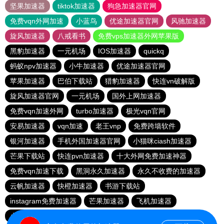
坚果加速器
tiktok加速器
狗急加速器官网
免费vqn外网加速
小蓝鸟
优途加速器官网
风驰加速器
旋风加速器
八戒看书
免费vps加速器外网苹果版
黑豹加速器
一元机场
IOS加速器
quickq
蚂蚁npv加速器
小牛加速器
优途加速器官网
苹果加速器
巴伯下载站
猎豹加速器
快连vn破解版
旋风加速器官网
一元机场
国外上网加速器
免费vqn加速外网
turbo加速器
极光vqn官网
安易加速器
vqn加速
老王vnp
免费跨墙软件
银河加速器
手机外国加速器官网
小猫咪ciash加速器
芒果下载站
快连pvn加速器
十大外网免费加速神器
免费vqn加速下载
黑洞永久加速器
永久不收费的加速器
云帆加速器
快橙加速器
书游下载站
instagram免费加速器
芒果加速器
飞机加速器
火箭加速器
夏时加速器
quickq
186下载站