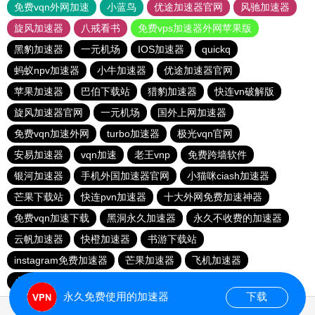
免费vqn外网加速
小蓝鸟
优途加速器官网
风驰加速器
旋风加速器
八戒看书
免费vps加速器外网苹果版
黑豹加速器
一元机场
IOS加速器
quickq
蚂蚁npv加速器
小牛加速器
优途加速器官网
苹果加速器
巴伯下载站
猎豹加速器
快连vn破解版
旋风加速器官网
一元机场
国外上网加速器
免费vqn加速外网
turbo加速器
极光vqn官网
安易加速器
vqn加速
老王vnp
免费跨墙软件
银河加速器
手机外国加速器官网
小猫咪ciash加速器
芒果下载站
快连pvn加速器
十大外网免费加速神器
免费vqn加速下载
黑洞永久加速器
永久不收费的加速器
云帆加速器
快橙加速器
书游下载站
instagram免费加速器
芒果加速器
飞机加速器
火箭加速器
夏时加速器
quickq
186下载站
永久免费使用的加速器
下载