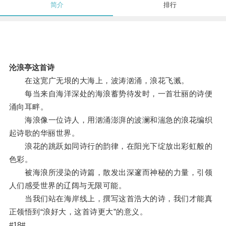
简介
排行
沦浪亭这首诗
在这宽广无垠的大海上，波涛汹涌，浪花飞溅。
每当来自海洋深处的海浪蓄势待发时，一首壮丽的诗便
涌向耳畔。
海浪像一位诗人，用汹涌澎湃的波澜和湍急的浪花编织
起诗歌的华丽世界。
浪花的跳跃如同诗行的韵律，在阳光下绽放出彩虹般的
色彩。
被海浪所浸染的诗篇，散发出深邃而神秘的力量，引领
人们感受世界的辽阔与无限可能。
当我们站在海岸线上，撰写这首浩大的诗，我们才能真
正领悟到“浪好大，这首诗更大”的意义。
#18#