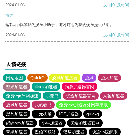
2024-01-06
支持
[0]
反对
[0]
游客
这款app就像我的娱乐小助手，随时随地为我的娱乐提供帮助。
2024-01-06
支持
[0]
反对
[0]
友情链接
网站地图
QuickQ
旋风加速度器
旋风
旋风加速
坚果加速器
tiktok加速器
狗急加速器官网
免费vqn外网加速
小蓝鸟
优途加速器官网
风驰加速器
旋风加速器
八戒看书
免费vps加速器外网苹果版
黑豹加速器
一元机场
IOS加速器
quickq
蚂蚁npv加速器
小牛加速器
优途加速器官网
苹果加速器
巴伯下载站
猎豹加速器
快连vn破解版