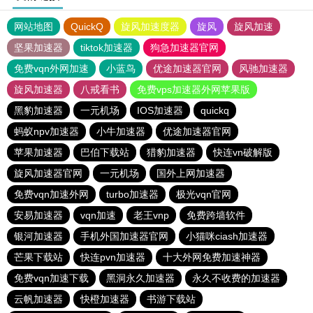
网站地图
QuickQ
旋风加速度器
旋风
旋风加速
坚果加速器
tiktok加速器
狗急加速器官网
免费vqn外网加速
小蓝鸟
优途加速器官网
风驰加速器
旋风加速器
八戒看书
免费vps加速器外网苹果版
黑豹加速器
一元机场
IOS加速器
quickq
蚂蚁npv加速器
小牛加速器
优途加速器官网
苹果加速器
巴伯下载站
猎豹加速器
快连vn破解版
旋风加速器官网
一元机场
国外上网加速器
免费vqn加速外网
turbo加速器
极光vqn官网
安易加速器
vqn加速
老王vnp
免费跨墙软件
银河加速器
手机外国加速器官网
小猫咪ciash加速器
芒果下载站
快连pvn加速器
十大外网免费加速神器
免费vqn加速下载
黑洞永久加速器
永久不收费的加速器
云帆加速器
快橙加速器
书游下载站