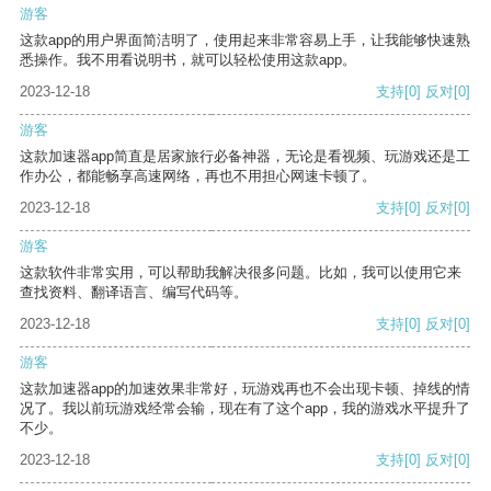
游客
这款app的用户界面简洁明了，使用起来非常容易上手，让我能够快速熟
悉操作。我不用看说明书，就可以轻松使用这款app。
2023-12-18
支持
[0]
反对
[0]
游客
这款加速器app简直是居家旅行必备神器，无论是看视频、玩游戏还是工
作办公，都能畅享高速网络，再也不用担心网速卡顿了。
2023-12-18
支持
[0]
反对
[0]
游客
这款软件非常实用，可以帮助我解决很多问题。比如，我可以使用它来
查找资料、翻译语言、编写代码等。
2023-12-18
支持
[0]
反对
[0]
游客
这款加速器app的加速效果非常好，玩游戏再也不会出现卡顿、掉线的情
况了。我以前玩游戏经常会输，现在有了这个app，我的游戏水平提升了
不少。
2023-12-18
支持
[0]
反对
[0]