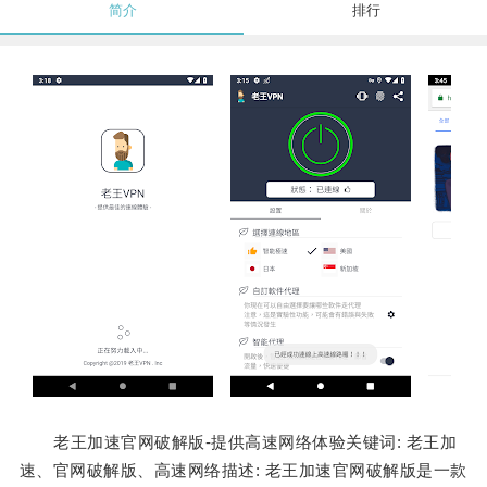
简介
排行
老王加速官网破解版-提供高速网络体验关键词: 老王加
速、官网破解版、高速网络描述: 老王加速官网破解版是一款