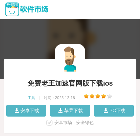
免费老王加速官网版下载ios
工具
|
时间：2023-12-18
|
安卓下载
苹果下载
PC下载
安卓市场，安全绿色