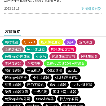
这款软件简直是神器，解决了我所有问题。
2023-12-16
支持
[0]
反对
[0]
友情链接
网站地图
QuickQ
旋风加速度器
旋风
旋风加速
坚果加速器
tiktok加速器
狗急加速器官网
免费vqn外网加速
小蓝鸟
优途加速器官网
风驰加速器
旋风加速器
八戒看书
免费vps加速器外网苹果版
黑豹加速器
一元机场
IOS加速器
quickq
蚂蚁npv加速器
小牛加速器
优途加速器官网
苹果加速器
巴伯下载站
猎豹加速器
快连vn破解版
旋风加速器官网
一元机场
国外上网加速器
免费vqn加速外网
turbo加速器
极光vqn官网