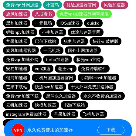
免费vqn外网加速
小蓝鸟
优途加速器官网
风驰加速器
旋风加速器
八戒看书
免费vps加速器外网苹果版
黑豹加速器
一元机场
IOS加速器
quickq
蚂蚁npv加速器
小牛加速器
优途加速器官网
苹果加速器
巴伯下载站
猎豹加速器
快连vn破解版
旋风加速器官网
一元机场
国外上网加速器
免费vqn加速外网
turbo加速器
极光vqn官网
安易加速器
vqn加速
老王vnp
免费跨墙软件
银河加速器
手机外国加速器官网
小猫咪ciash加速器
芒果下载站
快连pvn加速器
十大外网免费加速神器
免费vqn加速下载
黑洞永久加速器
永久不收费的加速器
云帆加速器
快橙加速器
书游下载站
instagram免费加速器
芒果加速器
飞机加速器
火箭加速器
夏时加速器
quickq
186下载站
永久免费使用的加速器
下载