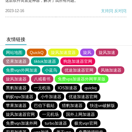
这款软件简直是神器，解决了我所有问题。
2023-12-16
支持
[0]
反对
[0]
友情链接
网站地图
QuickQ
旋风加速度器
旋风
旋风加速
坚果加速器
tiktok加速器
狗急加速器官网
免费vqn外网加速
小蓝鸟
优途加速器官网
风驰加速器
旋风加速器
八戒看书
免费vps加速器外网苹果版
黑豹加速器
一元机场
IOS加速器
quickq
蚂蚁npv加速器
小牛加速器
优途加速器官网
苹果加速器
巴伯下载站
猎豹加速器
快连vn破解版
旋风加速器官网
一元机场
国外上网加速器
免费vqn加速外网
turbo加速器
极光vqn官网